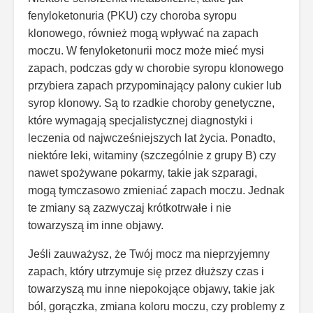
fenyloketonuria (PKU) czy choroba syropu
klonowego, również mogą wpływać na zapach
moczu. W fenyloketonurii mocz może mieć mysi
zapach, podczas gdy w chorobie syropu klonowego
przybiera zapach przypominający palony cukier lub
syrop klonowy. Są to rzadkie choroby genetyczne,
które wymagają specjalistycznej diagnostyki i
leczenia od najwcześniejszych lat życia. Ponadto,
niektóre leki, witaminy (szczególnie z grupy B) czy
nawet spożywane pokarmy, takie jak szparagi,
mogą tymczasowo zmieniać zapach moczu. Jednak
te zmiany są zazwyczaj krótkotrwałe i nie
towarzyszą im inne objawy.
Jeśli zauważysz, że Twój mocz ma nieprzyjemny
zapach, który utrzymuje się przez dłuższy czas i
towarzyszą mu inne niepokojące objawy, takie jak
ból, gorączka, zmiana koloru moczu, czy problemy z