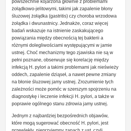
powszechnie kojarzona głównie z problemami
żołądkowo-jelitowymi, takimi jak zapalenie błony
śluzowej żołądka (gastritis) czy choroba wrzodowa
żołądka i dwunastnicy. Jednakże, coraz więcej
badań wskazuje na istnienie zaskakującego
powiązania między obecnością tej bakterii a
różnymi dolegliwościami występującymi w jamie
ustnej. Choć mechanizmy tego zjawiska nie są w
pełni poznane, obserwuje się korelację między
infekcją H. pylori a takimi problemami jak nieświeży
oddech, zapalenie dziąseł, a nawet pewne zmiany
na błonie śluzowej jamy ustnej. Zrozumienie tych
zależności może pomóc w szerszym spojrzeniu na
diagnostykę i leczenie infekcji H. pylori, a także w
poprawie ogólnego stanu zdrowia jamy ustnej.
Jednym z najbardziej bezpośrednich objawów,
które mogą sugerować obecność H. pylori, jest
przewlekły, nieprzyjemny zapach z ust, czyli