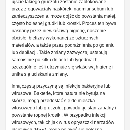
ujście takiego gruczołu zostanie zablokowane
przez zrogowaciały naskórek, nadmiar sebum lub
zanieczyszczenia, może dojść do powstania małej,
często bolesnej grudki lub krostki. Proces ten bywa
nasilany przez niewłaściwą higienę, noszenie
obcisłej bielizny wykonanej ze sztucznych
materiałów, a także przez podrażnienia po goleniu
lub depilacji. Takie zmiany zazwyczaj ustępują
samoistnie po kilku dniach lub tygodniach,
szczególnie jeśli utrzymuje się właściwą higienę i
unika się uciskania zmiany.
Inną częstą przyczyną są infekcje bakteryjne lub
wirusowe. Bakterie, które naturalnie bytują na
skórze, mogą przedostać się do mieszka
włosowego lub gruczołu, powodując stan zapalny i
powstanie ropnej krostki. W przypadku infekcji
wirusowych, takich jak wirus opryszczki narządów
płciowych (HSV), mogą pojawić się bolesne