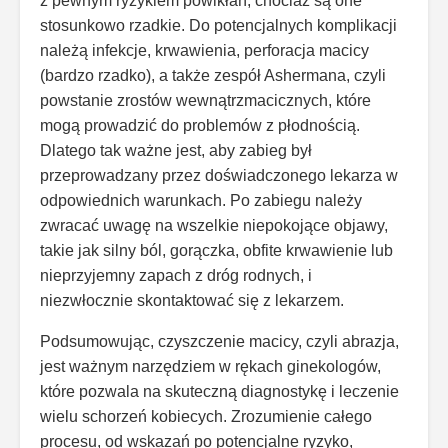
z pewnym ryzykiem powikłań, chociaż są one
stosunkowo rzadkie. Do potencjalnych komplikacji
należą infekcje, krwawienia, perforacja macicy
(bardzo rzadko), a także zespół Ashermana, czyli
powstanie zrostów wewnątrzmacicznych, które
mogą prowadzić do problemów z płodnością.
Dlatego tak ważne jest, aby zabieg był
przeprowadzany przez doświadczonego lekarza w
odpowiednich warunkach. Po zabiegu należy
zwracać uwagę na wszelkie niepokojące objawy,
takie jak silny ból, gorączka, obfite krwawienie lub
nieprzyjemny zapach z dróg rodnych, i
niezwłocznie skontaktować się z lekarzem.
Podsumowując, czyszczenie macicy, czyli abrazja,
jest ważnym narzędziem w rękach ginekologów,
które pozwala na skuteczną diagnostykę i leczenie
wielu schorzeń kobiecych. Zrozumienie całego
procesu, od wskazań po potencjalne ryzyko,